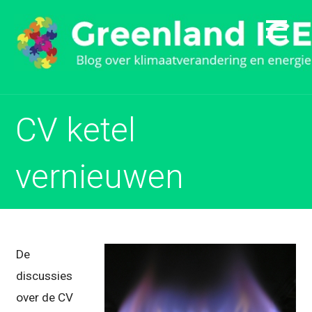
Naar
inhoud
gaan
CV ketel
vernieuwen
De
discussies
over de CV